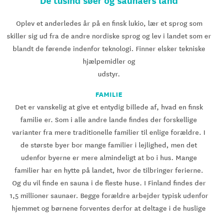
De tusind søer og saunaers land
Oplev et anderledes år på en finsk lukio, lær et sprog som
skiller sig ud fra de andre nordiske sprog og lev i landet som er
blandt de førende indenfor teknologi. Finner elsker tekniske
hjælpemidler og
udstyr.
FAMILIE
Det er vanskelig at give et entydig billede af, hvad en finsk
familie er. Som i alle andre lande findes der forskellige
varianter fra mere traditionelle familier til enlige forældre. I
de største byer bor mange familier i lejlighed, men det
udenfor byerne er mere almindeligt at bo i hus. Mange
familier har en hytte på landet, hvor de tilbringer ferierne.
Og du vil finde en sauna i de fleste huse. I Finland findes der
1,5 millioner saunaer. Begge forældre arbejder typisk udenfor
hjemmet og børnene forventes derfor at deltage i de huslige