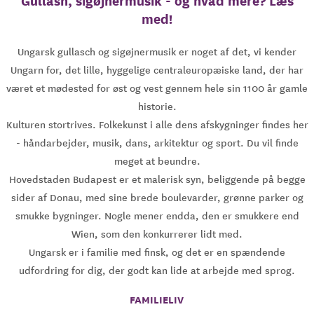
Gullash, sigøjnermusik - og hvad mere? Læs
med!
Ungarsk gullasch og sigøjnermusik er noget af det, vi kender
Ungarn for, det lille, hyggelige centraleuropæiske land, der har
været et mødested for øst og vest gennem hele sin 1100 år gamle
historie.
Kulturen stortrives. Folkekunst i alle dens afskygninger findes her
- håndarbejder, musik, dans, arkitektur og sport. Du vil finde
meget at beundre.
Hovedstaden Budapest er et malerisk syn, beliggende på begge
sider af Donau, med sine brede boulevarder, grønne parker og
smukke bygninger. Nogle mener endda, den er smukkere end
Wien, som den konkurrerer lidt med.
Ungarsk er i familie med finsk, og det er en spændende
udfordring for dig, der godt kan lide at arbejde med sprog.
FAMILIELIV