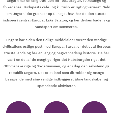
Ungarn har en lang tradition for folkedragter, folkesange og
folkedanse. Budapests café- og kulturliv er rigt og varieret. Selv
om Ungarn ikke grænser op til noget hav, har de den største
indsøen i central-Europa, Lake Balaton, og her dyrkes badeliv og
vandsport om sommeren.
Ungarn har siden den tidlige middelalder været den vestlige
civilisations østlige post mod Europa. I areal er det et af Europas
største lande og har en lang og begivenhedsrig historie. De har
vært en del af de mægtige riger det Habsburgske rige, det
Ottomanske rige og Sovjetunionen, og er i dag den selvstendige
republik Ungarn. Det er et land som tiltrækker sig mange
besøgende med sine venlige indbyggere, åbne landskaber og
spændende aktiviteter.